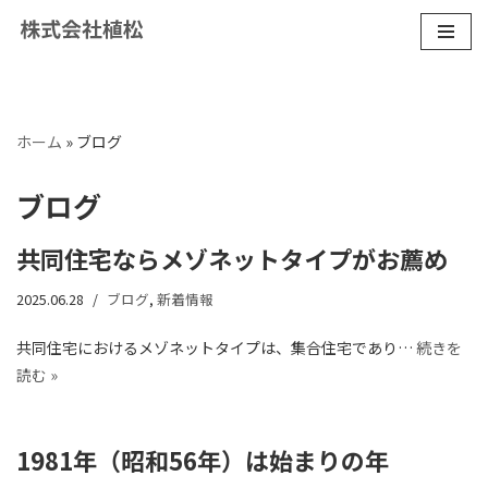
コ
ン
テ
ン
ホーム
»
ブログ
ツ
へ
ブログ
ス
キ
共同住宅ならメゾネットタイプがお薦め
ッ
2025.06.28
ブログ
,
新着情報
プ
共同住宅におけるメゾネットタイプは、集合住宅であり…
続きを
読む »
1981年（昭和56年）は始まりの年